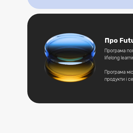
Про Fut
Програма поп
lifelong lear
Програма міс
продукти і с