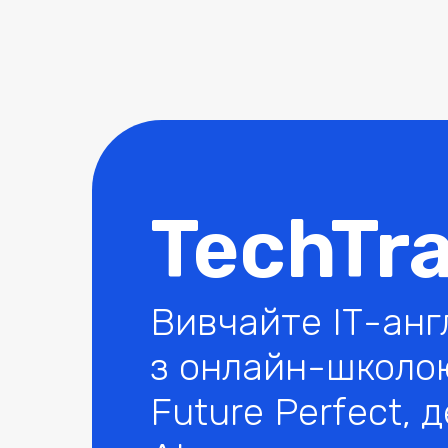
TechTr
Вивчайте ІТ-анг
з онлайн-школою
Future Perfect,