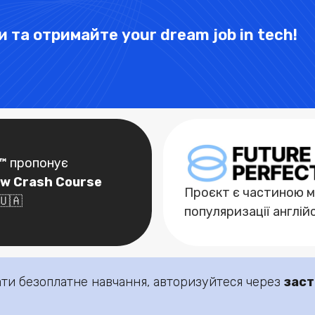
 та отримайте your dream job in tech!
T™
пропонує
ew Crash Course
Проєкт є частиною 
🇺🇦
популяризації англій
ати безоплатне навчання, авторизуйтеся через
заст