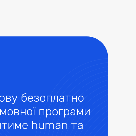
мову безоплатно
 мовної програми
рятиме human та