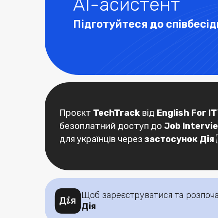
AI-асистент
Підготуйтеся до співбесіди
Проєкт
TechTrack
від
English For I
безоплатний доступ до
Job Intervi
для українців через
застосунок Дія
Щоб зареєструватися та розпоч
Дія