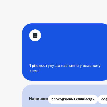
1 рік
доступу до навчання у власному
темпі
Навички:
проходження співбесіди
со