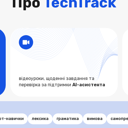
Про
TechTrack
відеоуроки, щоденні завдання та
перевірка за підтримки
АІ-асистента
фт-навички
лексика
граматика
вимова
самопре