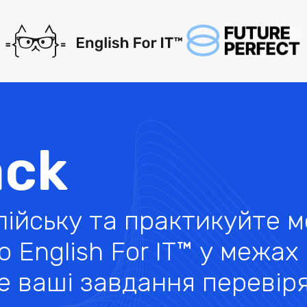
ack
лійську та практикуйте 
 English For IT™ у межах
 де ваші завдання переві