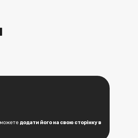
я
 зможете
додати його на свою сторінку в