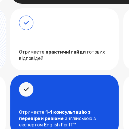
Отримаєте
практичні гайди
готових
відповідей
Отримаєте
1-1 консультацію з
перевірки резюме
англійською з
експертом English For IT™