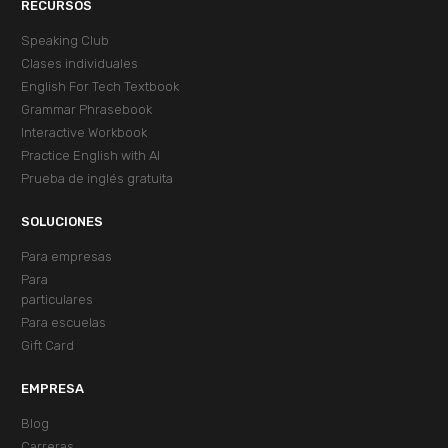
RECURSOS
Speaking Club
Clases individuales
English For Tech Textbook
Grammar Phrasebook
Interactive Workbook
Practice English with AI
Prueba de inglés gratuita
SOLUCIONES
Para empresas
Para
particulares
Para escuelas
Gift Card
EMPRESA
Blog
Carreras