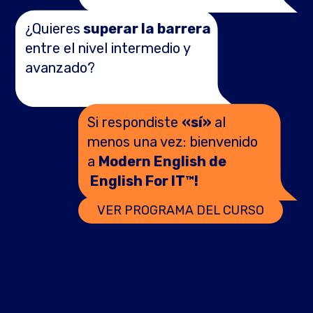
¿Quieres
superar la barrera
entre el nivel intermedio y
avanzado?
Si respondiste
«sí»
al
menos una vez: bienvenido
a
Modern English de
English For IT™!
VER PROGRAMA DEL CURSO