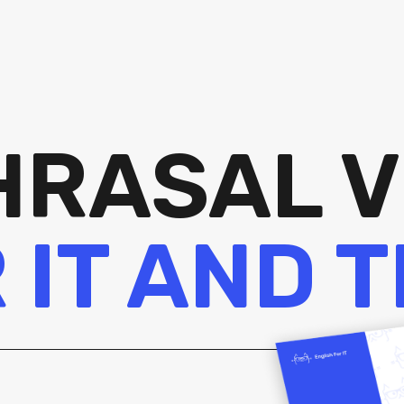
HRASAL 
 IT AND 