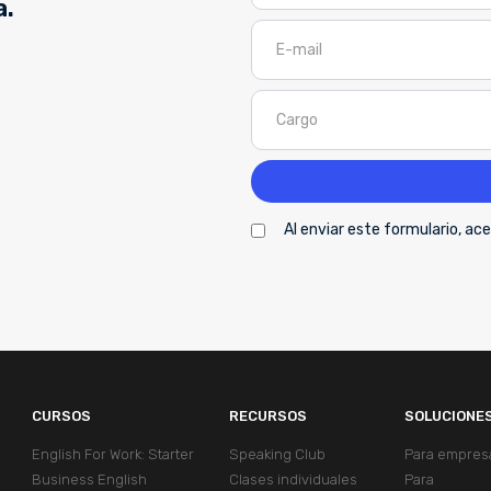
a.
Al enviar este formulario, a
CURSOS
RECURSOS
SOLUCIONE
English For Work: Starter
Speaking Club
Para empres
Business English
Clases individuales
Para