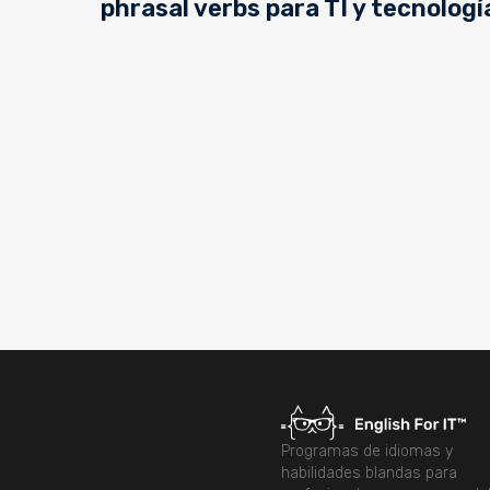
phrasal verbs para TI y tecnologí
Programas de idiomas y
habilidades blandas para