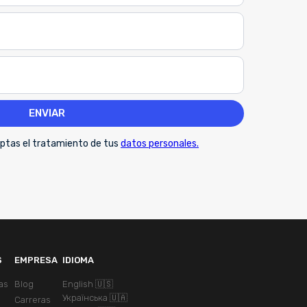
ceptas el tratamiento de tus
datos personales.
S
EMPRESA
IDIOMA
as
Blog
English 🇺🇸
Українська 🇺🇦
Carreras